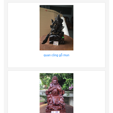
quan công gỗ mun