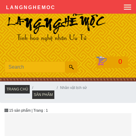
0904222936
LANGNGHEMOC
0
Nhân vật lịch sử
TRANG CHỦ
SẢN PHẨM
15
sản phẩm | Trang :
1