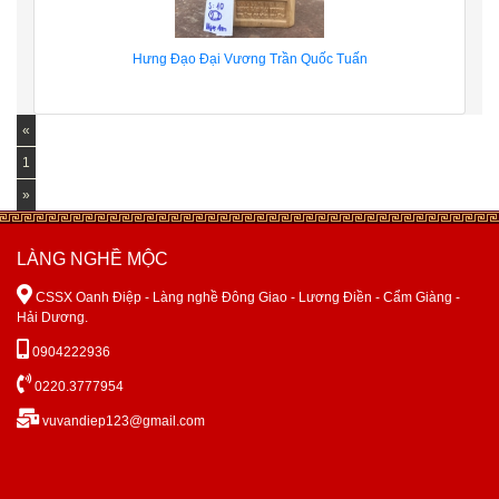
Hưng Đạo Đại Vương Trần Quốc Tuấn
«
1
»
LÀNG NGHỀ MỘC

CSSX Oanh Điệp - Làng nghề Đông Giao - Lương Điền - Cẩm Giàng -
Hải Dương.

0904222936

0220.3777954

vuvandiep123@gmail.com