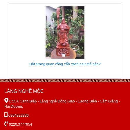
Đặt tương quan công trấn trạch như thế nào?
LÀNG NGHỀ MỘC

CSSX Oanh Điệp - Làng nghề Đông Giao - Lương Điền - Cẩm Giàng -
Hải Dương.

0904222936

0220.3777954