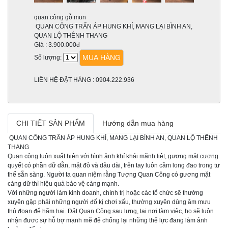
quan công gỗ mun
QUAN CÔNG TRẤN ÁP HUNG KHÍ, MANG LẠI BÌNH AN,
QUAN LỘ THÊNH THANG
Giá :
3.900.000đ
MUA HÀNG
Số lượng:
LIÊN HỆ ĐẶT HÀNG : 0904.222.936
CHI TIẾT SẢN PHẨM
Hướng dẫn mua hàng
QUAN CÔNG TRẤN ÁP HUNG KHÍ, MANG LẠI BÌNH AN, QUAN LỘ THÊNH
THANG
Quan công luôn xuất hiện với hình ảnh khí khái mãnh liệt, gương mặt cương
quyết có phần dữ dằn, mặt đỏ và dâu dài, trên tay luôn cầm long đao trong tư
thế sẵn sàng. Người ta quan niệm rằng Tượng Quan Công có gương mặt
càng dữ thì hiệu quả bảo vệ càng mạnh.
Với những người làm kinh doanh, chính trị hoặc các tổ chức sẽ thường
xuyên gặp phải những người đố kị chơi xấu, thường xuyên dùng âm mưu
thủ đoạn để hãm hại. Đặt Quan Công sau lưng, tại nơi làm việc, họ sẽ luôn
nhận đươc sự hỗ trợ mạnh mẽ để chống lại những thế lực đang làm ảnh