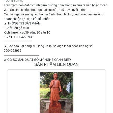
hưởng đến họ.
Trấn trạch nên đặt ở chính giữa hướng nhìn thẳng ra cửa ra vào hoặc ở các
vị trí Sát tinh chiếu như: hoạ hại, lục sát, ngũ quỷ, tuyệt mệnh…
Cầu tài ngài sẽ mang lại cho gia đình nhiều tài lộc, công việc làm ăn kinh
doanh thuận lợi, dẹp trừ tiểu nhân.
▲ THÔNG TIN SẢN PHẨM:
- Chất liệu gỗ mun
Kích thước: cao39 rộng20 sâu 10
- Giá:LH 0904222936
----------------------------
▲ Bác nào đặt hàng, vui lòng để lại số điện thoại hoặc liên hệ số
0904222936.
-----------------------------------
⛪ CƠ SỞ SẢN XUẤT GỖ MỸ NGHỆ OANH ĐIỆP
SẢN PHẨM LIÊN QUAN