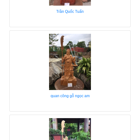
Trần Quốc Tuấn
quan công gỗ ngọc am