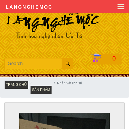
0904222936
LANGNGHEMOC
0
Nhân vật lịch sử
TRANG CHỦ
SẢN PHẨM