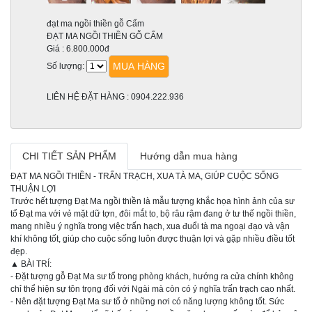
đạt ma ngồi thiền gỗ Cẩm
ĐẠT MA NGỒI THIỀN GỖ CẨM
Giá :
6.800.000đ
MUA HÀNG
Số lượng:
LIÊN HỆ ĐẶT HÀNG : 0904.222.936
CHI TIẾT SẢN PHẨM
Hướng dẫn mua hàng
ĐẠT MA NGỒI THIỀN - TRẤN TRẠCH, XUA TÀ MA, GIÚP CUỘC SỐNG
THUẬN LỢI
Trước hết tượng Đạt Ma ngồi thiền là mẫu tượng khắc họa hình ảnh của sư
tổ Đạt ma với vẻ mặt dữ tợn, đôi mắt to, bộ râu rậm đang ở tư thế ngồi thiền,
mang nhiều ý nghĩa trong việc trấn hạch, xua đuổi tà ma ngoại đạo và vận
khí không tốt, giúp cho cuộc sống luôn được thuận lợi và gặp nhiều điều tốt
đẹp.
▲ BÀI TRÍ:
- Đặt tượng gỗ Đạt Ma sư tổ trong phòng khách, hướng ra cửa chính không
chỉ thể hiện sự tôn trọng đối với Ngài mà còn có ý nghĩa trấn trạch cao nhất.
- Nên đặt tượng Đạt Ma sư tổ ở những nơi có năng lượng không tốt. Sức