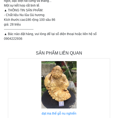
ngót, đặc biệt rất cứng và thẳng...
Một sự kết hợp rất tinh tế.
▲ THÔNG TIN SẢN PHẨM:
- Chất liệu Nu lũa Gù hương
Kích thước:cao186 rộng 100 sâu 86
giá: 28 triệu
----------------------------
▲ Bác nào đặt hàng, vui lòng để lại số điện thoại hoặc liên hệ số
0904222936
SẢN PHẨM LIÊN QUAN
đạt ma thế gỗ nu nghiến