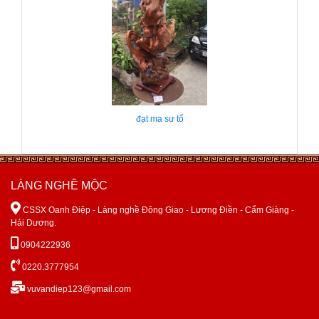
đạt ma sư tổ
LÀNG NGHỀ MỘC

CSSX Oanh Điệp - Làng nghề Đông Giao - Lương Điền - Cẩm Giàng -
Hải Dương.

0904222936

0220.3777954

vuvandiep123@gmail.com