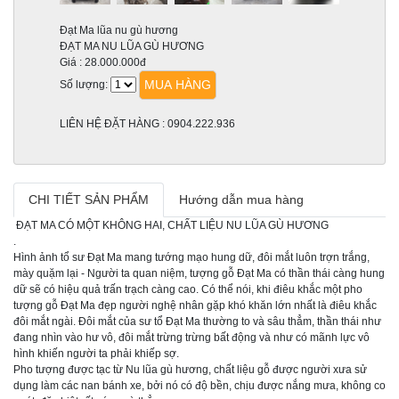
Đạt Ma lũa nu gù hương
ĐẠT MA NU LŨA GÙ HƯƠNG
Giá :
28.000.000đ
MUA HÀNG
Số lượng:
LIÊN HỆ ĐẶT HÀNG : 0904.222.936
CHI TIẾT SẢN PHẨM
Hướng dẫn mua hàng
ĐẠT MA CÓ MỘT KHÔNG HAI, CHẤT LIỆU NU LŨA GÙ HƯƠNG
.
Hình ảnh tổ sư Đạt Ma mang tướng mạo hung dữ, đôi mắt luôn trợn trắng,
mày quặm lại - Người ta quan niệm, tượng gỗ Đạt Ma có thần thái càng hung
dữ sẽ có hiệu quả trấn trạch càng cao. Có thể nói, khi điêu khắc một pho
tượng gỗ Đạt Ma đẹp người nghệ nhân gặp khó khăn lớn nhất là điêu khắc
đôi mắt ngài. Đôi mắt của sư tổ Đạt Ma thường to và sâu thẳm, thần thái như
đang nhìn vào hư vô, đôi mắt trừng trừng bất động và như có mãnh lực vô
hình khiến người ta phải khiếp sợ.
Pho tượng được tạc từ Nu lũa gù hương, chất liệu gỗ được người xưa sử
dụng làm các nan bánh xe, bởi nó có độ bền, chịu được nắng mưa, không co