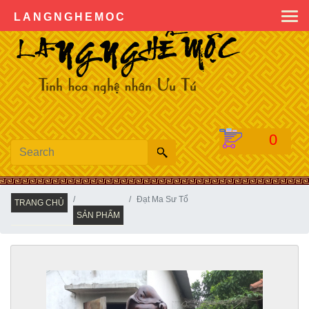
0904222936
LANGNGHEMOC
0
Đạt Ma Sư Tổ
TRANG CHỦ
SẢN PHẨM